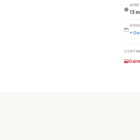
APER

13 m
AGGI

+ Go
CONTEN
Gall
