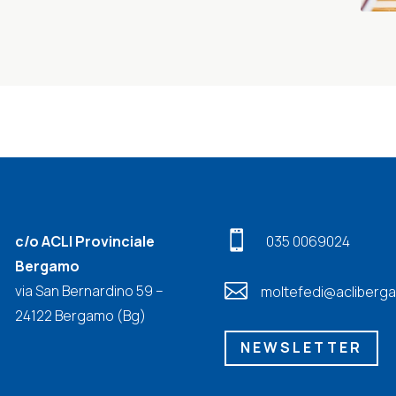

c/o ACLI Provinciale
035 0069024
Bergamo

via San Bernardino 59 –
moltefedi@acliberga
24122 Bergamo (Bg)
NEWSLETTER