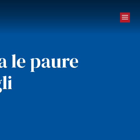
a le paure
li