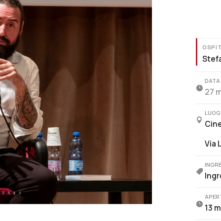
OSPI
Stef
DATA

27 m
LUOG

Cin
Via 
INGR

Ingr
APER

13 m