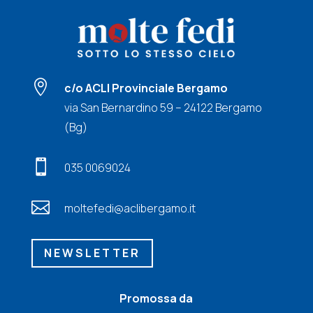

c/o ACLI Provinciale Bergamo
via San Bernardino 59 – 24122 Bergamo
(Bg)

035 0069024

moltefedi@aclibergamo.it
NEWSLETTER
Promossa da