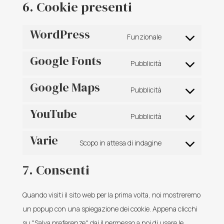
6. Cookie presenti
WordPress
Funzionale
Consent
Google Fonts
to
Pubblicità
Consent
service
Google Maps
to
wordpress
Pubblicità
Consent
service
YouTube
to
google-
Pubblicità
Consent
service
fonts
Varie
to
google-
Scopo in attesa di indagine
Consent
service
maps
to
youtube
7. Consenti
service
varie
Quando visiti il sito web per la prima volta, noi mostreremo
un popup con una spiegazione dei cookie. Appena clicchi
su "Salva preferenze", dai il permesso a noi di usare le