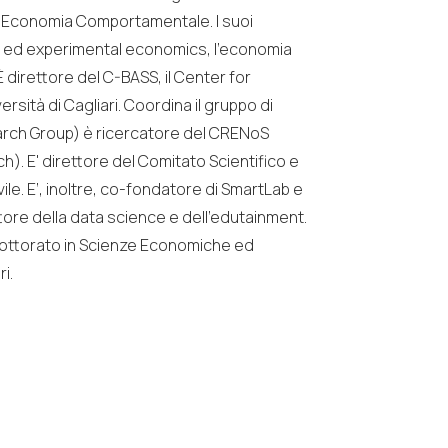
 Economia Comportamentale. I suoi
ral ed experimental economics, l’economia
È direttore del C-BASS, il Center for
ersità di Cagliari. Coordina il gruppo di
arch Group) è ricercatore del CRENoS
. E' direttore del Comitato Scientifico e
ile. E’, inoltre, co-fondatore di SmartLab e
re della data science e dell’edutainment.
 Dottorato in Scienze Economiche ed
ri.