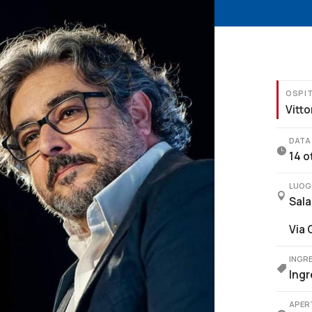
OSPI
Vitto
DATA

14 o
LUOG

Sala
Via 
INGR

Ingr
APER