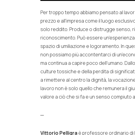
Per troppo tempo abbiamo pensato al lavoro
prezzo e all’impresa come il luogo esclusivo
solo reddito. Produce o distrugge senso, ri
riconoscimento. Può essere un’esperienza 
spazio di umiliazione e logoramento. In ques
non possiamo più accontentarci di un’econ
ma continua a capire poco dell’umano. Dall
culture tossiche e della perdita di signific
a rimettere al centro la dignità, la vocazion
lavoro non è solo quello che remunera il gi
valore a ciò che si fa e un senso compiuto a 
─
Vittorio Pelligra
è professore ordinario di 