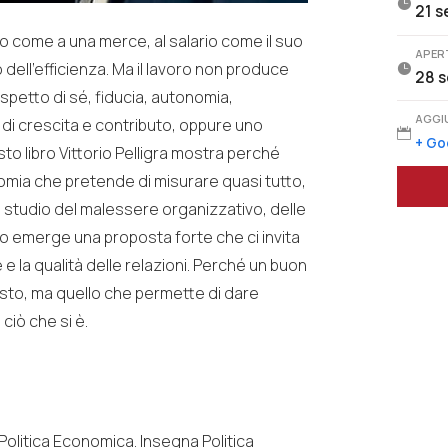

21 s
 come a una merce, al salario come il suo
APER
 dell’efficienza. Ma il lavoro non produce

28 s
spetto di sé, fiducia, autonomia,
AGGI
di crescita e contributo, oppure uno

+ Go
to libro Vittorio Pelligra mostra perché
omia che pretende di misurare quasi tutto,
o studio del malessere organizzativo, delle
ato emerge una proposta forte che ci invita
e e la qualità delle relazioni. Perché un buon
usto, ma quello che permette di dare
ciò che si è.
Politica Economica. Insegna Politica