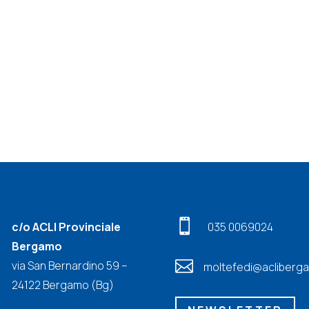

c/o ACLI Provinciale
035 0069024
Bergamo

via San Bernardino 59 –
moltefedi@acliberga
24122 Bergamo (Bg)