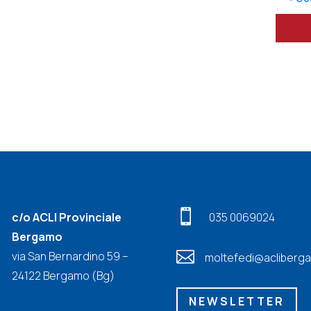

c/o ACLI Provinciale
035 0069024
Bergamo

via San Bernardino 59 –
moltefedi@acliberga
24122 Bergamo (Bg)
NEWSLETTER