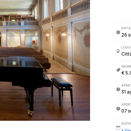
DATA

26 s
LUOG

Citt
INGR

€ 5,
APER

31 a
APER

07 s
AGGI

+ Go