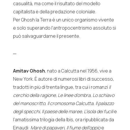
casualità, ma come il risultato del modello
capitalista e della predazione coloniale.
Per
Ghosh
la Terra è un unico organismo vivente
e solo superando l’antropocentrismo assoluto si
può salvaguardarne il presente.
─
Amitav Ghosh
, nato a Calcutta nel 1956, vive a
New York. È autore di numerosi libri di successo,
tradotti in più di trenta lingue, tra cui i romanzi
Il
cerchio della ragione
,
Le linee d’ombra
,
Lo schiavo
del manoscritto
,
Il cromosoma Calcutta
,
Il palazzo
degli specchi
,
Il paese delle maree
,
L’isola dei fucili
e
l’amatissima trilogia della Ibis, ora ripubblicata da
Einaudi:
Mare di papaveri
,
Il fiume dell’oppio
e