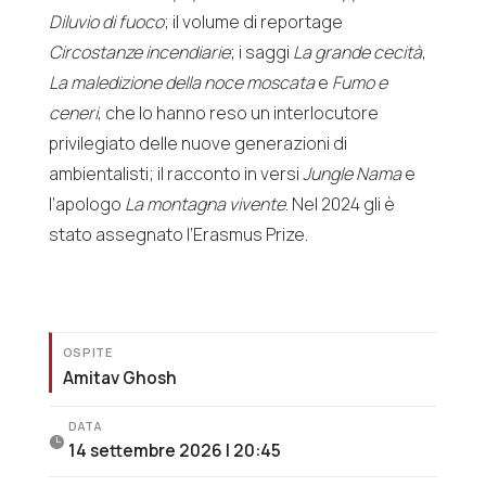
Diluvio di fuoco
; il volume di reportage
Circostanze incendiarie
; i saggi
La grande cecità
,
La maledizione della noce moscata
e
Fumo e
ceneri
, che lo hanno reso un interlocutore
privilegiato delle nuove generazioni di
ambientalisti; il racconto in versi
Jungle Nama
e
l’apologo
La montagna vivente
. Nel 2024 gli è
stato assegnato l’Erasmus Prize.
OSPITE
Amitav Ghosh
DATA

14 settembre 2026 | 20:45