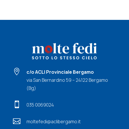

c/o ACLI Provinciale Bergamo
via San Bernardino 59 – 24122 Bergamo
(Bg)

035 0069024

moltefedi@aclibergamo.it