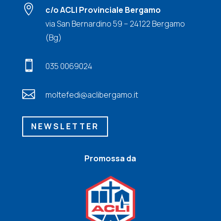

c/o ACLI Provinciale Bergamo
via San Bernardino 59 – 24122 Bergamo
(Bg)

035 0069024

moltefedi@aclibergamo.it
NEWSLETTER
Promossa da