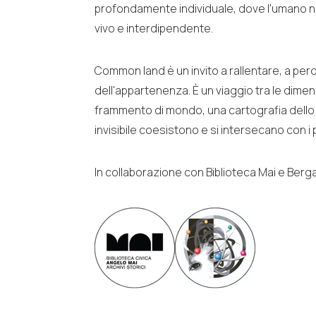
profondamente individuale, dove l'umano no
vivo e interdipendente.
Common land è un invito a rallentare, a perd
dell'appartenenza. È un viaggio tra le dim
frammento di mondo, una cartografia dello sp
invisibile coesistono e si intersecano con i
In collaborazione con Biblioteca Mai e Be