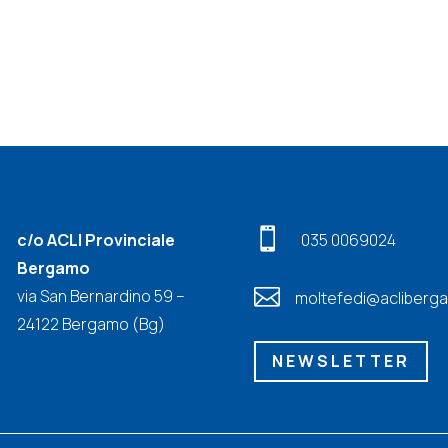

c/o ACLI Provinciale
035 0069024
Bergamo

via San Bernardino 59 –
moltefedi@acliberga
24122 Bergamo (Bg)
NEWSLETTER