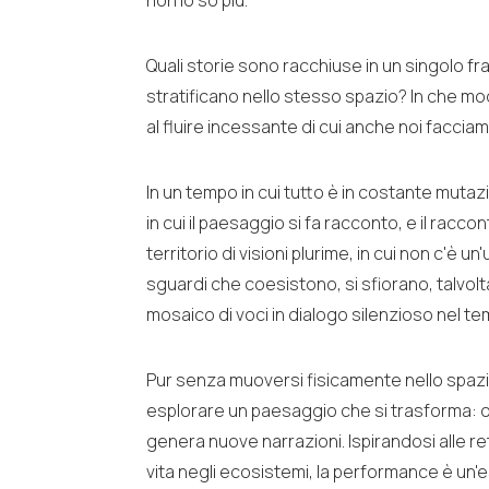
non lo so più.
Quali storie sono racchiuse in un singolo fr
stratificano nello stesso spazio? In che m
al fluire incessante di cui anche noi faccia
In un tempo in cui tutto è in costante mu
in cui il paesaggio si fa racconto, e il racco
territorio di visioni plurime, in cui non c'è 
sguardi che coesistono, si sfiorano, talv
mosaico di voci in dialogo silenzioso nel te
Pur senza muoversi fisicamente nello spazio,
esplorare un paesaggio che si trasforma: o
genera nuove narrazioni. Ispirandosi alle r
vita negli ecosistemi, la performance è un'