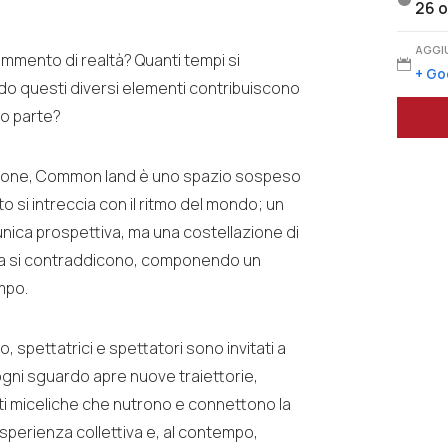
26 o
AGGI
ammento di realtà? Quanti tempi si

+ Go
odo questi diversi elementi contribuiscono
mo parte?
tazione, Common land è uno spazio sospeso
nto si intreccia con il ritmo del mondo; un
un'unica prospettiva, ma una costellazione di
olta si contraddicono, componendo un
mpo.
 spettatrici e spettatori sono invitati a
gni sguardo apre nuove traiettorie,
eti miceliche che nutrono e connettono la
esperienza collettiva e, al contempo,