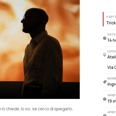
OSPI
Tric
DATA

14 n
LUOG

Atel
Via 
INGR

Ingr
APER

19 o
o chiede, lo so; se cerco di spiegarlo,
APER
